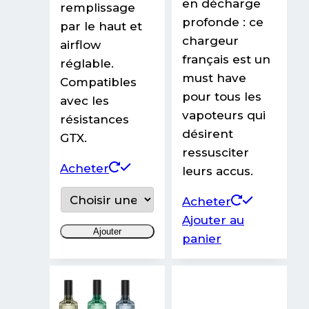
en décharge
remplissage
profonde : ce
par le haut et
chargeur
airflow
français est un
réglable.
must have
Compatibles
pour tous les
avec les
vapoteurs qui
résistances
désirent
GTX.
ressusciter
Ce
Acheter
leurs accus.
produit
Acheter
a
Ajouter au
plusieurs
Ajouter
panier
variations.
Les
options
peuvent