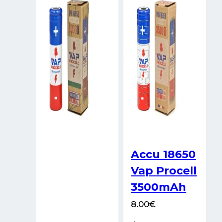
voopoo
vprime
xlim go 2
xlim pro 2
xros 5 mini
Accu 18650
Vap Procell
3500mAh
8.00
€