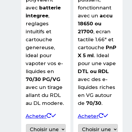
avec
batterie
fonctionnant
integree
,
avec un
accu
reglages
18650 ou
intuitifs et
21700
, ecran
cartouche
tactile 1.66″ et
genereuse,
cartouche
PnP
ideal pour
X 5 ml
. Ideal
vapoter vos e-
pour une vape
liquides en
DTL ou RDL
70/30 PG/VG
avec des e-
avec un tirage
liquides riches
allant du RDL
en VG autour
au DL modere.
de
70/30
.
Ce
Ce
Acheter
Acheter
produit
produit
a
a