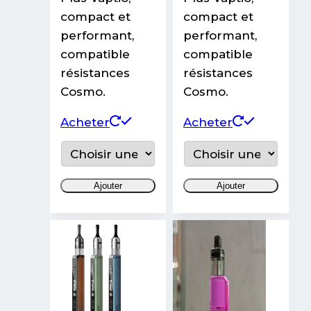
compact et
compact et
performant,
performant,
compatible
compatible
résistances
résistances
Cosmo.
Cosmo.
Ce
Ce
Acheter
Acheter
produit
produit
a
a
plusieurs
plusieurs
Ajouter
Ajouter
variations.
variations
Les
Les
options
options
peuvent
peuvent
être
être
choisies
choisies
sur
sur