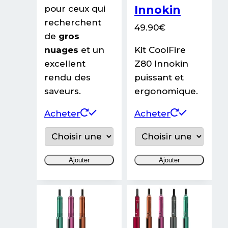
Innokin
pour ceux qui
recherchent
49.90
€
de
gros
nuages
et un
Kit CoolFire
excellent
Z80 Innokin
rendu des
puissant et
saveurs.
ergonomique.
Ce
Ce
Acheter
Acheter
produit
produit
a
a
plusieurs
plusieurs
Ajouter
Ajouter
variations.
variations
Les
Les
options
options
peuvent
peuvent
être
être