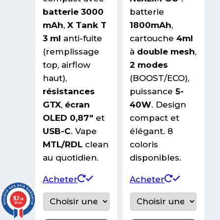
batterie 3000
batterie
mAh
,
X Tank T
1800mAh
,
3 ml
anti-fuite
cartouche
4ml
(remplissage
à
double mesh
,
top, airflow
2 modes
haut),
(BOOST/ECO),
résistances
puissance
5-
GTX
,
écran
40W
. Design
OLED 0,87″
et
compact et
USB-C
. Vape
élégant. 8
MTL/RDL
clean
coloris
au quotidien.
disponibles.
Ce
Ce
Acheter
Acheter
produit
produit
9.7
/10
436 avis
a
a
plusieurs
plusieurs