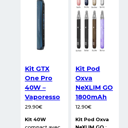
sur
sur
la
la
page
page
du
du
produit
produit
Kit GTX
Kit Pod
One Pro
Oxva
40W –
NeXLIM GO
Vaporesso
1800mAh
29.90
€
12.90
€
Kit 40W
Kit Pod Oxva
compact avec
NeXLIM GO
: