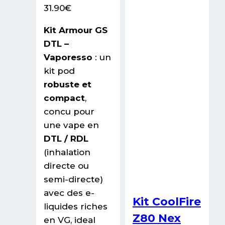
31.90
€
Kit Armour GS
DTL –
Vaporesso
: un
kit pod
robuste et
compact
,
concu pour
une vape en
DTL / RDL
(inhalation
directe ou
semi-directe)
avec des e-
Kit CoolFire
liquides riches
Z80 Nex
en VG, ideal