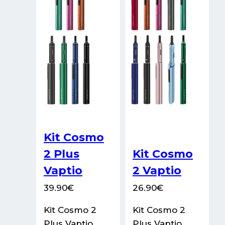
choisies
choisies
sur
sur
la
la
page
page
du
du
produit
produit
Kit Cosmo
2 Plus
Kit Cosmo
Vaptio
2 Vaptio
39.90
€
26.90
€
Kit Cosmo 2
Kit Cosmo 2
Plus Vaptio,
Plus Vaptio,