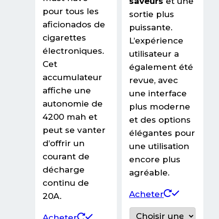
saveurs
et une
pour tous les
sortie plus
aficionados de
puissante.
cigarettes
L’expérience
électroniques.
utilisateur a
Cet
également été
accumulateur
revue, avec
affiche une
une interface
autonomie de
plus moderne
4200 mah et
et des options
peut se vanter
élégantes pour
d’offrir un
une utilisation
courant de
encore plus
décharge
agréable.
continu de
Ce
Acheter
20A.
produit
Acheter