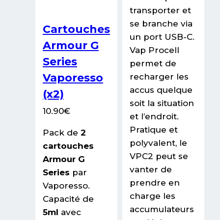
transporter et
se branche via
Cartouches
un port USB-C.
Armour G
Vap Procell
Series
permet de
Vaporesso
recharger les
accus quelque
(x2)
soit la situation
10.90
€
et l’endroit.
Pratique et
Pack de
2
polyvalent, le
cartouches
VPC2 peut se
Armour G
vanter de
Series
par
prendre en
Vaporesso.
charge les
Capacité de
accumulateurs
5ml
avec