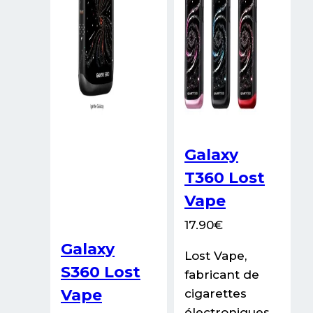
la
la
page
page
du
du
produit
produit
Galaxy
T360 Lost
Vape
17.90
€
Galaxy
Lost Vape,
S360 Lost
fabricant de
Vape
cigarettes
électroniques