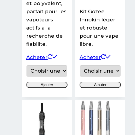
et polyvalent,
parfait pour les
Kit Gozee
vapoteurs
Innokin léger
actifs a la
et robuste
recherche de
pour une vape
fiabilite.
libre.
Ce
Ce
Acheter
Acheter
produit
produit
a
a
plusieurs
plusieurs
Ajouter
Ajouter
variations.
variations
Les
Les
options
options
peuvent
peuvent
être
être
choisies
choisies