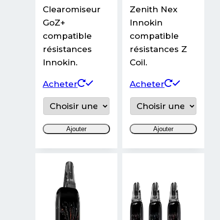
Clearomiseur
Zenith Nex
GoZ+
Innokin
compatible
compatible
résistances
résistances Z
Innokin.
Coil.
Ce
Ce
Acheter
Acheter
produit
produit
a
a
plusieurs
plusieurs
Ajouter
Ajouter
variations.
variations
Les
Les
options
options
peuvent
peuvent
être
être
choisies
choisies
sur
sur