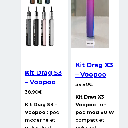
la
la
page
page
du
du
produit
produit
Kit Drag X3
Kit Drag S3
– Voopoo
– Voopoo
39.90
€
38.90
€
Kit Drag X3 –
Kit Drag S3 –
Voopoo
: un
Voopoo
: pod
pod mod 80 W
moderne et
compact et
polyvalent
puissant,