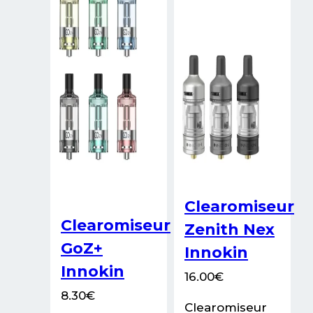
être
choisies
sur
la
page
du
produit
Clearomiseur
Clearomiseur
Zenith Nex
GoZ+
Innokin
Innokin
16.00
€
8.30
€
Clearomiseur