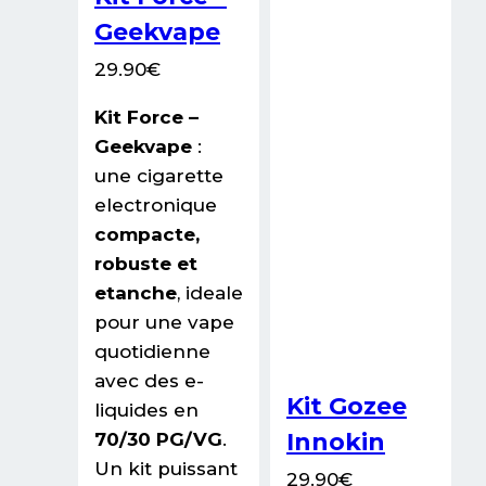
Geekvape
29.90
€
Kit Force –
Geekvape
:
une cigarette
electronique
compacte,
robuste et
etanche
, ideale
pour une vape
quotidienne
avec des e-
Kit Gozee
liquides en
Innokin
70/30 PG/VG
.
Un kit puissant
29.90
€