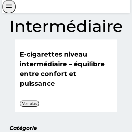
Intermédiaire
E-cigarettes niveau
intermédiaire – équilibre
entre confort et
puissance
Les
e-cigarettes pour vapoteurs
Voir plus
intermédiaires
offrent
le parfait compromis entre
simplicité
et
performance
.
Catégorie
Idéales si tu maîtrises déjà les