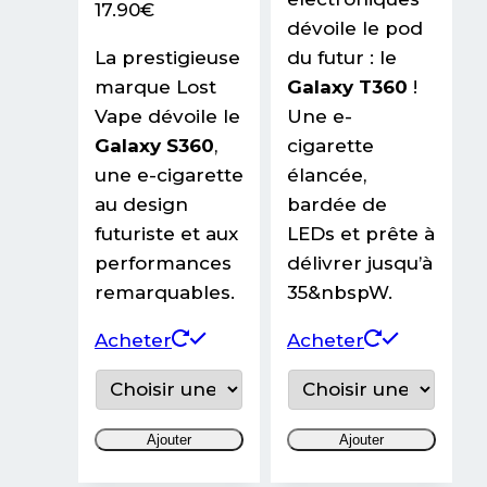
17.90
€
dévoile le pod
La prestigieuse
du futur : le
marque Lost
Galaxy T360
!
Vape dévoile le
Une e-
Galaxy S360
,
cigarette
une e-cigarette
élancée,
au design
bardée de
futuriste et aux
LEDs et prête à
performances
délivrer jusqu’à
remarquables.
35&nbspW.
Ce
Ce
Acheter
Acheter
produit
produit
a
a
plusieurs
plusieurs
Ajouter
Ajouter
variations.
variations
Les
Les