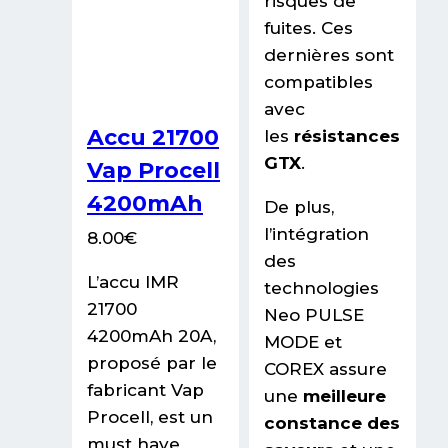
risques de
fuites. Ces
dernières sont
compatibles
avec
Accu 21700
les
résistances
GTX
.
Vap Procell
4200mAh
De plus,
l’intégration
8.00
€
des
L’accu IMR
technologies
21700
Neo PULSE
4200mAh 20A,
MODE et
proposé par le
COREX assure
fabricant Vap
une
meilleure
Procell, est un
constance des
must have