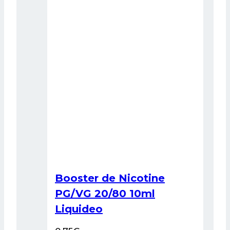
options
peuvent
être
choisies
sur
la
page
du
produit
Booster de Nicotine
PG/VG 20/80 10ml
Liquideo