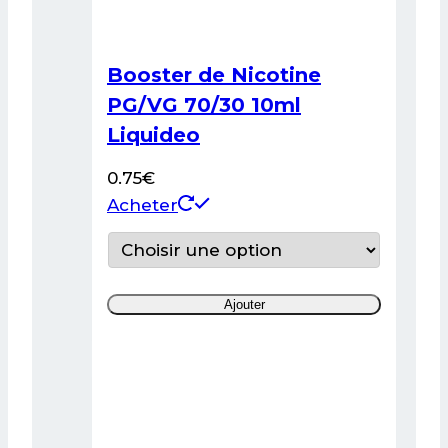
Booster de Nicotine
PG/VG 70/30 10ml
Liquideo
0.75
€
Ce
Acheter
produit
a
plusieurs
Ajouter
variations.
Les
options
peuvent
être
choisies