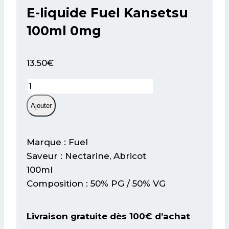
E-liquide Fuel Kansetsu
100ml 0mg
13.50
€
quantité
de
Ajouter
E-
liquide
Fuel
Marque : Fuel
Kansetsu
Saveur : Nectarine, Abricot
100ml
100ml
0mg
Composition : 50% PG / 50% VG
Livraison gratuite dès 100€ d’achat