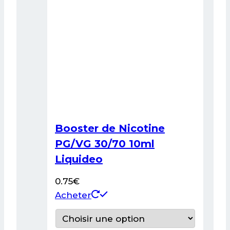
sur
la
page
du
produit
Booster de Nicotine
PG/VG 30/70 10ml
Liquideo
0.75
€
Ce
Acheter
produit
a