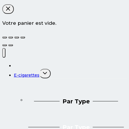
Votre panier est vide.
Tous les produits
Ouvrir/fermer
E-cigarettes
le
menu
enfant
Par Type
Par Type