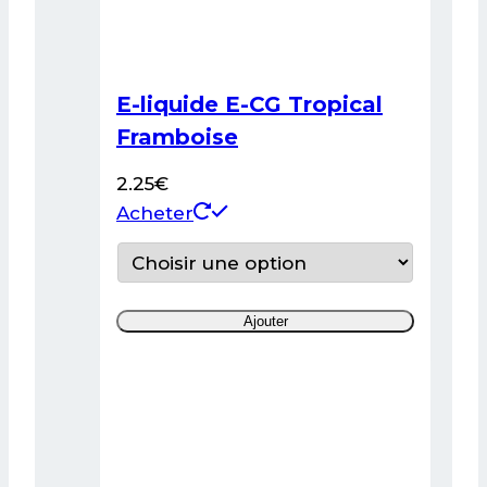
E-liquide E-CG Tropical
Framboise
2.25
€
Ce
Acheter
produit
a
plusieurs
Ajouter
variations.
Les
options
peuvent
être
choisies