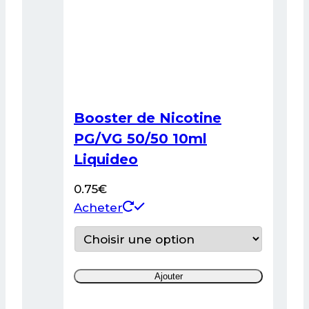
Booster de Nicotine
PG/VG 50/50 10ml
Liquideo
0.75
€
Ce
Acheter
produit
a
plusieurs
Ajouter
variations.
Les