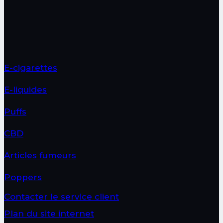
page
du
produit
E-cigarettes
E-liquides
Puffs
CBD
Articles fumeurs
Poppers
Contacter le service client
Plan du site internet