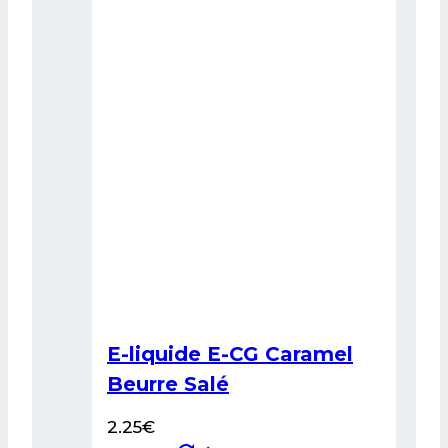
Les
options
peuvent
être
choisies
sur
la
page
du
produit
E-liquide E-CG Caramel
Beurre Salé
2.25
€