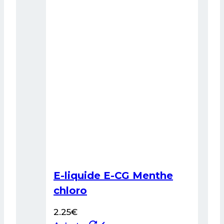
options
peuvent
être
choisies
sur
la
page
du
produit
E-liquide E-CG Menthe
chloro
2.25
€