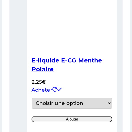
la
page
du
produit
E-liquide E-CG Menthe
Polaire
2.25
€
Ce
Acheter
produit
a
plusieurs
Ajouter
variations.
Les