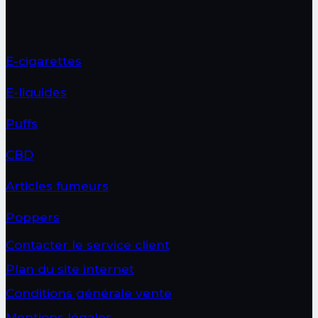
du
produit
E-cigarettes
E-liquides
Puffs
CBD
Articles fumeurs
Poppers
Contacter le service client
Plan du site internet
Conditions générale vente
Mentions légales