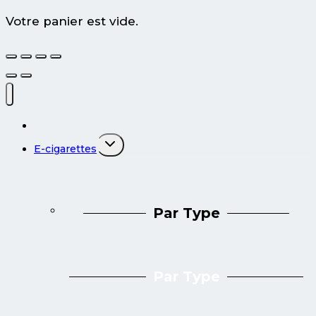
Votre panier est vide.
Tous les produits
Ouvrir/fermer
E-cigarettes
le
menu
enfant
Par Type
Par Type