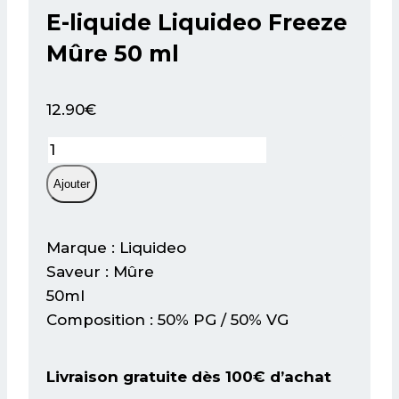
E-liquide Liquideo Freeze
Mûre 50 ml
12.90
€
quantité
de
Ajouter
E-
liquide
Liquideo
Marque : Liquideo
Freeze
Saveur : Mûre
Mûre
50ml
50
Composition : 50% PG / 50% VG
ml
Livraison gratuite dès 100€ d’achat