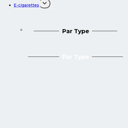
Ouvrir/fermer
E-cigarettes
le
menu
enfant
Par Type
Par Type