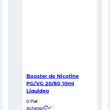
peuvent
être
choisies
sur
la
page
du
produit
Booster de Nicotine
PG/VG 20/80 10ml
Liquideo
0.75
€
Ce
Acheter