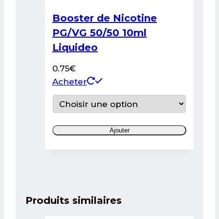
Booster de Nicotine
PG/VG 50/50 10ml
Liquideo
0.75
€
Ce
Acheter
produit
a
plusieurs
Ajouter
variations.
Les
options
peuvent
être
Produits similaires
choisies
sur