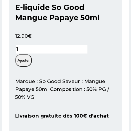
E-liquide So Good
Mangue Papaye 50ml
12.90
€
quantité
de
Ajouter
E-
liquide
So
Marque : So Good Saveur : Mangue
Good
Papaye 50ml Composition : 50% PG /
Mangue
50% VG
Papaye
50ml
Livraison gratuite dès 100€ d’achat