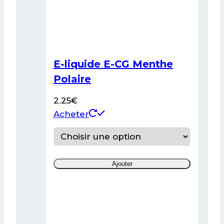
produit
E-liquide E-CG Menthe
Polaire
2.25
€
Ce
Acheter
produit
a
plusieurs
Ajouter
variations.
Les
options
peuvent
être