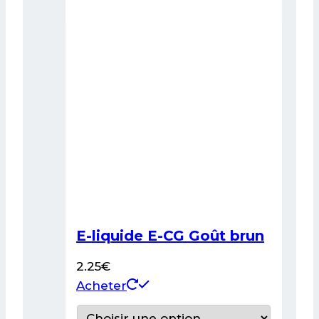
la
page
du
produit
E-liquide E-CG Goût brun
2.25
€
Ce
Acheter
produit