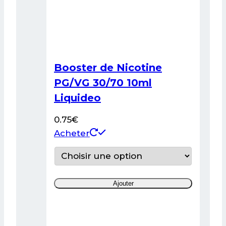
produit
Booster de Nicotine
PG/VG 30/70 10ml
Liquideo
0.75
€
Ce
Acheter
produit
a
plusieurs
Ajouter
variations.
Les
options