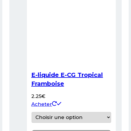
choisies
sur
la
page
du
produit
E-liquide E-CG Tropical
Framboise
2.25
€
Ce
Acheter
produit
a
plusieurs