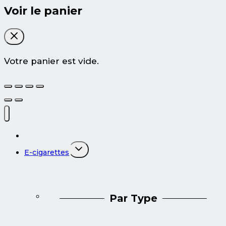
Voir le panier
Votre panier est vide.
Tous les produits
Ouvrir/fermer
E-cigarettes
le
menu
enfant
Par Type