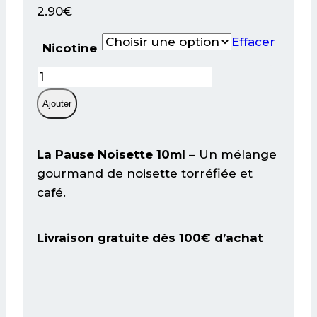
2.90
€
Effacer
Nicotine
quantité
de
Ajouter
Eliquide
La
Pause
La Pause Noisette 10ml
– Un mélange
Noisette
gourmand de noisette torréfiée et
–
café.
Petit
Nuage
Livraison gratuite dès 100€ d’achat
(10
ml)