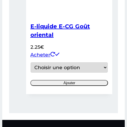
E-liquide E-CG Goût
oriental
2.25
€
Ce
Acheter
produit
a
plusieurs
Ajouter
variations.
Les
options
peuvent
être
choisies