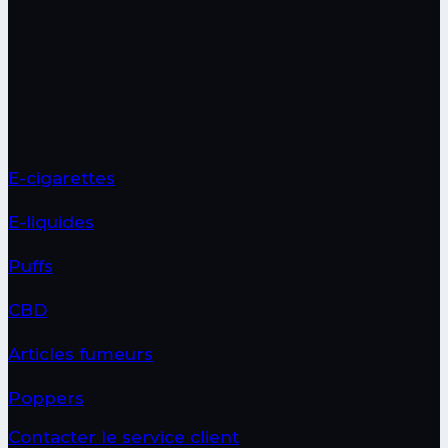
sur
la
page
du
produit
E-cigarettes
E-liquides
Puffs
CBD
Articles fumeurs
Poppers
Contacter le service client