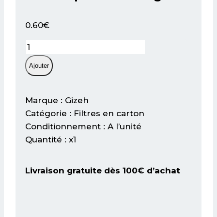
0.60
€
quantité
de
Ajouter
Filtre
Tips
Gizeh
Marque : Gizeh
Large
Catégorie : Filtres en carton
Conditionnement : A l’unité
Quantité : x1
Livraison gratuite dès 100€ d’achat