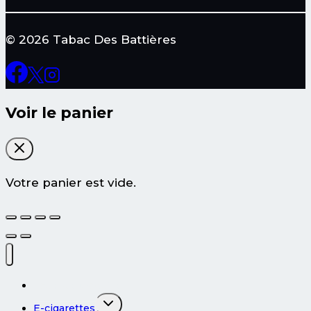
© 2026 Tabac Des Battières
Voir le panier
Votre panier est vide.
Tous les produits
Ouvrir/fermer
E-cigarettes
le