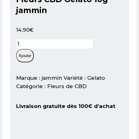
jammin
14.90
€
quantité
de
Ajouter
Fleurs
CBD
Gelato
Marque : jammin Variété : Gelato
10g
Catégorie : Fleurs de CBD
jammin
Livraison gratuite dès 100€ d’achat