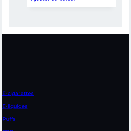
E-cigarettes
E-liquides
Puffs