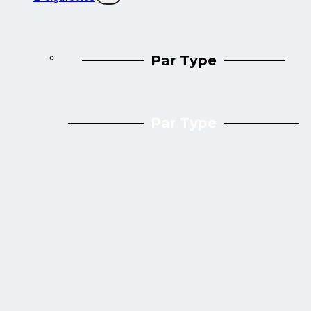
menu
enfant
Par Type
Par Type