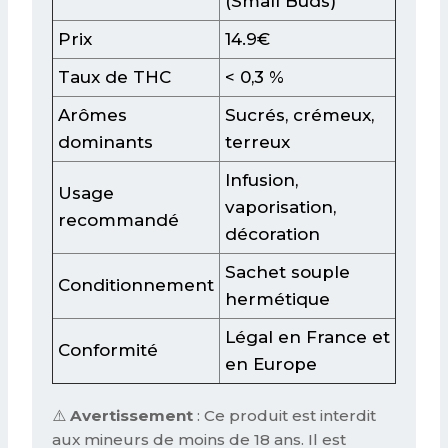
(Small Buds)
Prix
14.9€
Taux de THC
< 0,3 %
Arômes
Sucrés, crémeux,
dominants
terreux
Infusion,
Usage
vaporisation,
recommandé
décoration
Sachet souple
Conditionnement
hermétique
Légal en France et
Conformité
en Europe
⚠️
Avertissement
: Ce produit est interdit
aux mineurs de moins de 18 ans. Il est