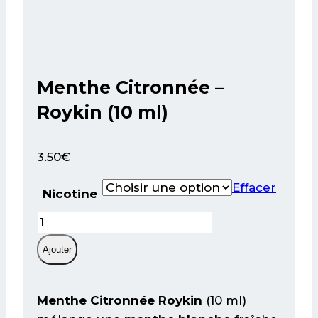
Menthe Citronnée –
Roykin (10 ml)
3.50
€
Effacer
Nicotine
quantité
de
Ajouter
Menthe
Citronnée
–
Menthe Citronnée Roykin
(10 ml)
Roykin