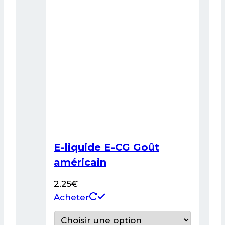
être
choisies
sur
la
page
du
produit
E-liquide E-CG Goût
américain
2.25
€
Ce
Acheter
produit
a