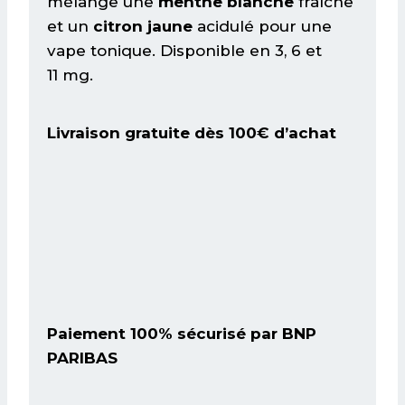
mélange une
menthe blanche
fraîche
(10
et un
citron jaune
acidulé pour une
ml)
vape tonique. Disponible en 3, 6 et
11 mg.
Livraison gratuite dès 100€ d’achat
Paiement 100% sécurisé par BNP
PARIBAS